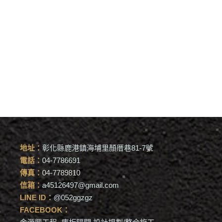
地址：
彰化縣鹿港鎮海埔里顏厝巷81-7號
電話：
04-7786691
傳真：
04-7789810
信箱：
a45126497@gmail.com
LINE ID：
@052ggzgz
FACEBOOK：