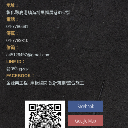
地址：
彰化縣鹿港鎮海埔里顏厝巷81-7號
電話：
04-7786691
傳真：
04-7789810
信箱：
a45126497@gmail.com
LINE ID：
@052ggzgz
FACEBOOK：
金源興工程- 庫板隔間 設計規劃/整合施工
Facebook
Google Map