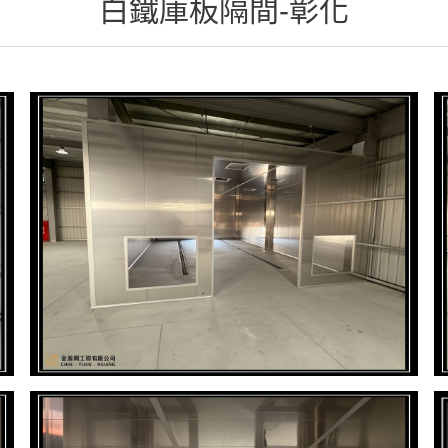
白鐵庫板隔間-彰化