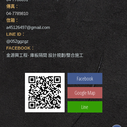
傳真：
04-7789810
信箱：
a45126497@gmail.com
LINE ID：
@052ggzgz
FACEBOOK：
金源興工程- 庫板隔間 設計規劃/整合施工
Facebook
Google Map
Line