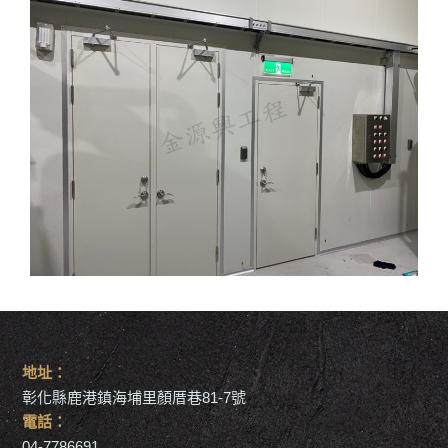
地址：
彰化縣鹿港鎮海埔里顏厝巷81-7號
電話：
04-7786691