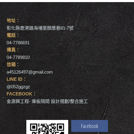
地址：
彰化縣鹿港鎮海埔里顏厝巷81-7號
電話：
04-7786691
傳真：
04-7789810
信箱：
a45126497@gmail.com
LINE ID：
@052ggzgz
FACEBOOK：
金源興工程- 庫板隔間 設計規劃/整合施工
Facebook