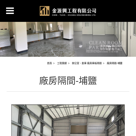
首頁
工程實績
辦公室、倉庫 廠房庫板隔間
廠房隔間-埔鹽
廠房隔間-埔鹽