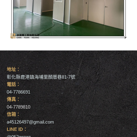
地址：
彰化縣鹿港鎮海埔里顏厝巷81-7號
電話：
04-7786691
傳真：
04-7789810
信箱：
a45126497@gmail.com
LINE ID：
@052ggzgz