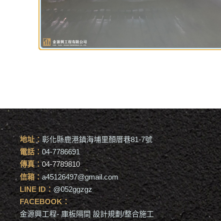
地址：
彰化縣鹿港鎮海埔里顏厝巷81-7號
電話：
04-7786691
傳真：
04-7789810
信箱：
a45126497@gmail.com
LINE ID：
@052ggzgz
FACEBOOK：
金源興工程- 庫板隔間 設計規劃/整合施工