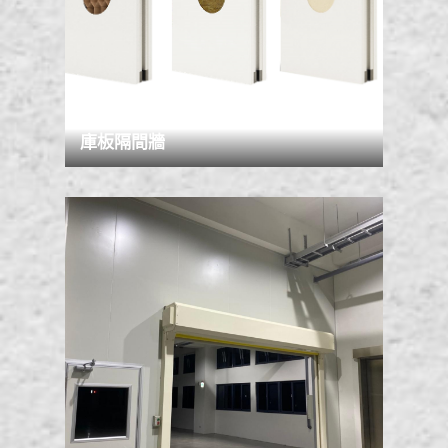
庫板隔間牆