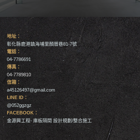
2026-04-30
最新消息
廠房庫板隔間｜臺中
地址：
彰化縣鹿港鎮海埔里顏厝巷81-7號
2026-04-23
最新消息
電話：
淺柚木色庫板 × 黑框視窗｜庫板隔間-彰化
04-7786691
傳真：
2026-04-16
04-7789810
最新消息
信箱：
美妝代工廠庫板隔間-彰化
a45126497@gmail.com
LINE ID：
2026-04-09
最新消息
@052ggzgz
FACEBOOK：
生物醫學庫板隔間-汐止
金源興工程- 庫板隔間 設計規劃/整合施工
2026-03-19
最新消息