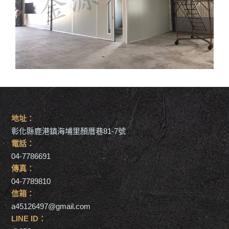
地址：
彰化縣鹿港鎮海埔里顏厝巷81-7號
電話：
04-7786691
傳真：
04-7789810
信箱：
a45126497@gmail.com
LINE ID：