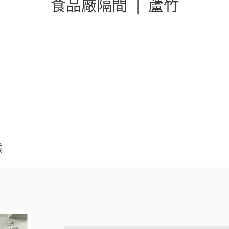
食品廠隔間 ❘ 蘆竹
議