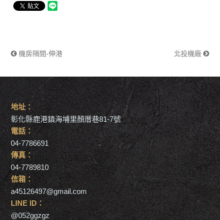
機房隔間-伸港
北投機廠
地址：
彰化縣鹿港鎮海埔里顏厝巷81-7號
電話：
04-7786691
傳真：
04-7789810
信箱：
a45126497@gmail.com
LINE ID：
@052ggzgz