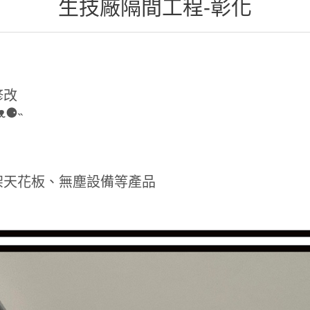
生技廠隔間工程-彰化
修改
⚈˵
架天花板、無塵設備等產品