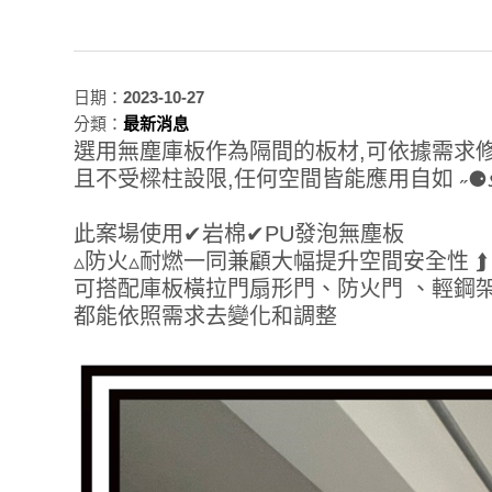
日期：
2023-10-27
分類：
最新消息
選用無塵庫板作為隔間的板材,可依據需求
且不受樑柱設限,任何空間皆能應用自如 ˶⚈ᴥ
此案場使用✔岩棉✔PU發泡無塵板
▵防火▵耐燃一同兼顧大幅提升空間安全性 ⮭
可搭配庫板橫拉門扇形門、防火門 、輕鋼
都能依照需求去變化和調整