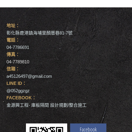
地址：
彰化縣鹿港鎮海埔里顏厝巷81-7號
電話：
04-7786691
傳真：
04-7789810
信箱：
a45126497@gmail.com
LINE ID：
@052ggzgz
FACEBOOK：
金源興工程- 庫板隔間 設計規劃/整合施工
Facebook