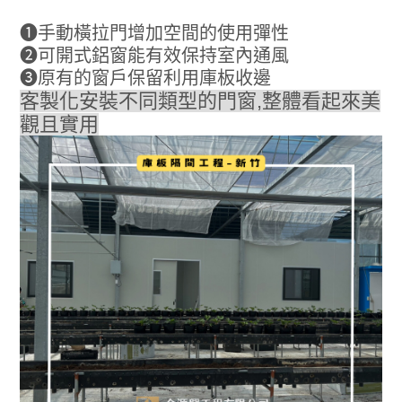
❶手動橫拉門增加空間的使用彈性
❷可開式鋁窗能有效保持室內通風
❸原有的窗戶保留利用庫板收邊
客製化安裝不同類型的門窗,整體看起來美
觀且實用