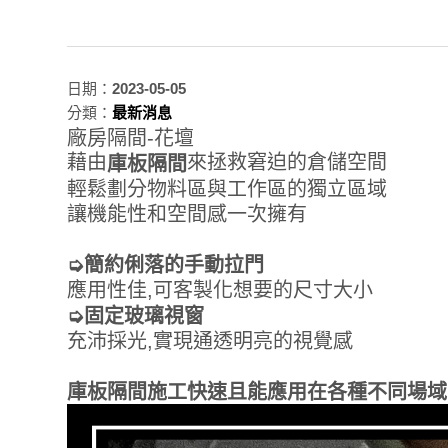
日期：
2023-05-05
分類：
最新消息
廠房隔間-花壇
藉由
來拯救窘迫的倉儲空間
庫板隔間
輕鬆劃分物料區與工作區的獨立區域
讓機能性和空間感一次擁有
➭簡約俐落的手動拉門
應用性佳,可客製化想要的尺寸大小
➭固定玻璃視窗
充沛採光,實現通透明亮的視覺感
庫板隔間施工快速且能應用在各種不同場域