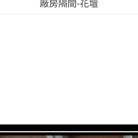
廠房隔間-花壇