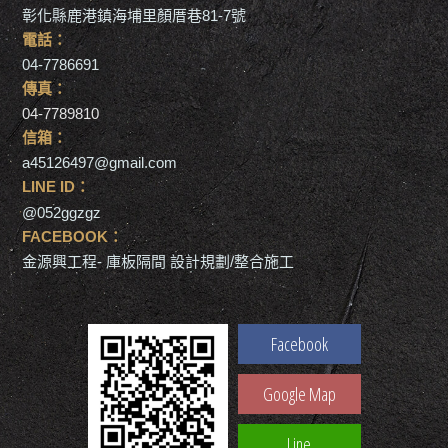
彰化縣鹿港鎮海埔里顏厝巷81-7號
電話：
04-7786691
傳真：
04-7789810
信箱：
a45126497@gmail.com
LINE ID：
@052ggzgz
FACEBOOK：
金源興工程- 庫板隔間 設計規劃/整合施工
Facebook
Google Map
Line