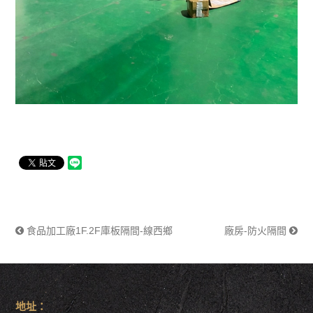
食品加工廠1F.2F庫板隔間-線西鄉
廠房-防火隔間
地址：