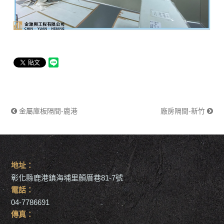
金屬庫板隔間-鹿港
廠房隔間-新竹
地址：
彰化縣鹿港鎮海埔里顏厝巷81-7號
電話：
04-7786691
傳真：