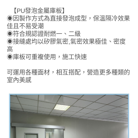
【PU發泡金屬庫板】
◉因製作方式為直接發泡成型，保溫隔冷效果
佳且不易受潮
◉符合規認證耐燃一、二級
◉接縫處均以矽膠氣密,氣密效果極佳、密度
高
◉庫板可重複使用，施工快速
可運用各種面材，相互搭配，營造更多種類的
室內美感